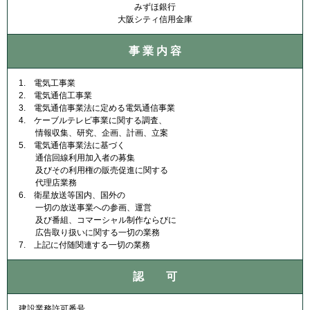
みずほ銀行
大阪シティ信用金庫
事 業 内 容
1. 電気工事業
2. 電気通信工事業
3. 電気通信事業法に定める電気通信事業
4. ケーブルテレビ事業に関する調査、
情報収集、研究、企画、計画、立案
5. 電気通信事業法に基づく
通信回線利用加入者の募集
及びその利用権の販売促進に関する
代理店業務
6. 衛星放送等国内、国外の
一切の放送事業への参画、運営
及び番組、コマーシャル制作ならびに
広告取り扱いに関する一切の業務
7. 上記に付随関連する一切の業務
認 可
建設業務許可番号