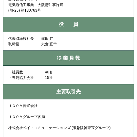
電気通信工事業 大阪府知事許可
(般-25) 第130763号
役 員
代表取締役社長 梶田 昇
取締役 六倉 直幸
従 業 員 数
・社員数 40名
・専属協力会社 15社
主要取引先
ＪＣＯＭ株式会社
ＪＣＯＭグループ各局
株式会社ベイ・コミュニケーションズ (阪急阪神東宝グループ)